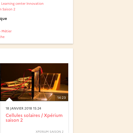
 Learning center Innovation
 Saison 2
ique
- Métier
che
14:23
18 JANVIER 2018 15:24
Cellules solaires / Xpérium
saison 2
XPERIUM SAISON 2