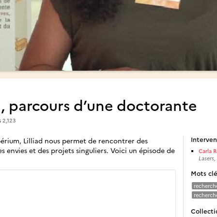
, parcours d’une doctorante
s
2,123
Interven
périum, Lilliad nous permet de rencontrer des
 envies et des projets singuliers. Voici un épisode de
Carla 
Lasers
Mots cl
recherch
recherch
Collecti