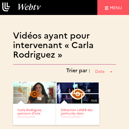
NAVIGATIO
MENU
Vidéos ayant pour
intervenant « Carla
Rodriguez »
Trier par :
Date
03:26
10:26
Carla Rodriguez,
Détection LASER des
parcours d’une
particules dans
doctorante
l’atmosphère /
Xpérium...