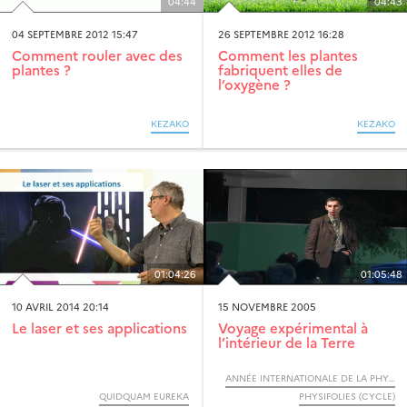
04:44
04:43
04 SEPTEMBRE 2012 15:47
26 SEPTEMBRE 2012 16:28
Comment rouler avec des
Comment les plantes
plantes ?
fabriquent elles de
l’oxygène ?
KEZAKO
KEZAKO
01:04:26
01:05:48
10 AVRIL 2014 20:14
15 NOVEMBRE 2005
Le laser et ses applications
Voyage expérimental à
l’intérieur de la Terre
ANNÉE INTERNATIONALE DE LA PHYSIQUE, 2005
QUIDQUAM EUREKA
PHYSIFOLIES (CYCLE)