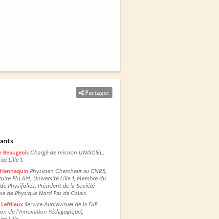
Partager
ants
 Beaugeois
Chargé de mission UNISCIEL,
té Lille 1.
 Hennequin
Physicien Chercheur au CNRS,
oire PhLAM, Université Lille 1, Membre du
de Physifolies, Président de la Société
se de Physique Nord-Pas de Calais.
 Lefrileux
Service Audiovisuel de la DIP
ion de l’Innovation Pédagogique),
té Lille.