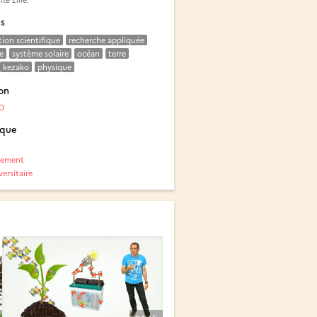
és
tion scientifique
recherche appliquée
e
système solaire
océan
terre
kezako
physique
on
O
ique
nement
ersitaire