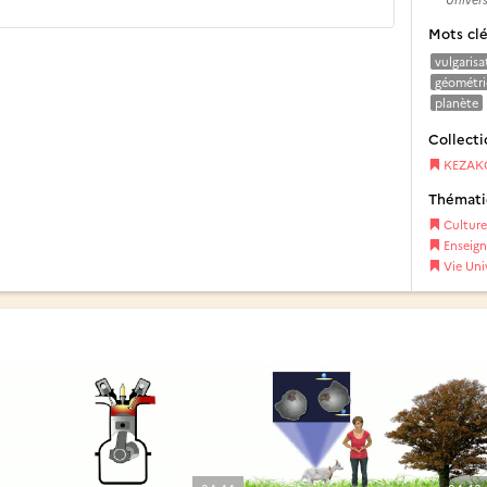
Mots cl
vulgarisa
géométri
planète
Collecti
KEZAK
Thémat
Culture
Enseig
Vie Univ