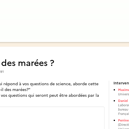
l des marées ?
691
Interven
ui répond à vos questions de science, aborde cette
t-il des marées?"
Maxime
Universi
 vos questions qui seront peut être abordées par la
Daniel
Laborat
bureau 
Françai
Perrine
(Direct
Universi