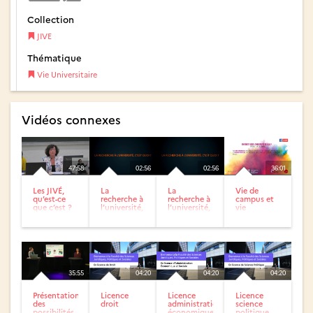
Collection
JIVE
Thématique
Vie Universitaire
Vidéos connexes
47:58
02:56
02:56
36:01
Les JIVÉ,
La
La
Vie de
qu’est-ce
recherche à
recherche à
campus et
que c’est ?
l’université,
l’université,
vie
c’est quoi ?
c’est quoi ?
étudiante
35:55
04:20
04:20
04:20
Présentation
Licence
Licence
Licence
des
droit
administration
science
possibilités
économique
politique