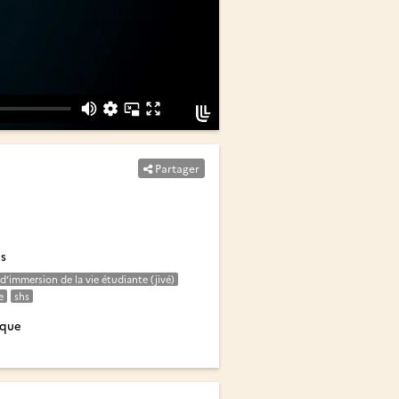
Partager
és
d’immersion de la vie étudiante (jivé)
e
shs
ique