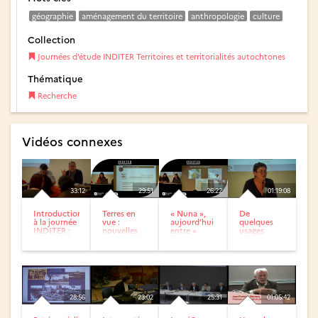
géographie
aménagement du territoire
anthropologie
culture
Collection
Journées d’étude INDITER Territoires et territorialités autochtones
Thématique
Recherche
Vidéos connexes
33:12
29:51
26:22
01:19:08
Introduction
Terres en
« Nuna »,
De
à la journée
vue :
aujourd’hui
quelques
INDITER :
nouvelles
entre «
usages
Territoires
géographies
Inuititude »
différents
et...
culturelles
et altérité ?
de la notion
autochtones...
d’autochtonie
:...
28:56
23:02
25:31
01:05:42