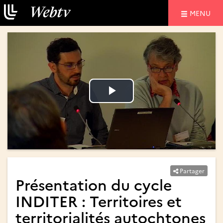
NAVIGATIO
MENU
Lire
Lire
la
la
vidéo
vidéo
Partager
Présentation du cycle
INDITER : Territoires et
territorialités autochtones