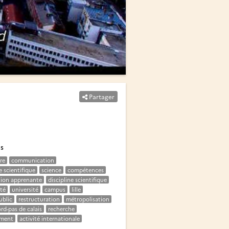
Partager
és
re
communication
 scientifique
science
compétences
tion apprenante
discipline scientifique
ité
université
campus
lille
ublic
restructuration
métropolisation
rd-pas de calais
recherche
ement
activité internationale