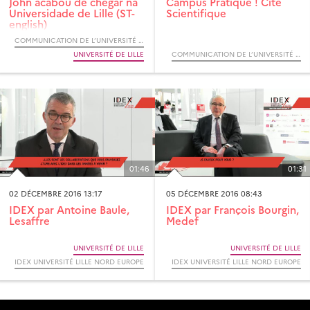
John acabou de chegar na
Campus Pratique ! Cité
Universidade de Lille (ST-
Scientifique
english)
COMMUNICATION DE L’UNIVERSITÉ DE LILLE
UNIVERSITÉ DE LILLE
COMMUNICATION DE L’UNIVERSITÉ DE LILLE
01:46
01:31
02 DÉCEMBRE 2016 13:17
05 DÉCEMBRE 2016 08:43
IDEX par Antoine Baule,
IDEX par François Bourgin,
Lesaffre
Medef
UNIVERSITÉ DE LILLE
UNIVERSITÉ DE LILLE
IDEX UNIVERSITÉ LILLE NORD EUROPE
IDEX UNIVERSITÉ LILLE NORD EUROPE