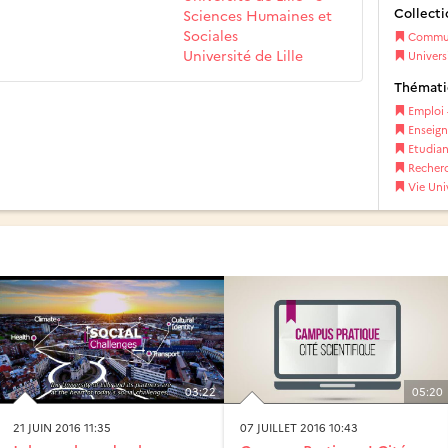
Collecti
Sciences Humaines et
Sociales
Communi
Université de Lille
Universi
Thémat
Emploi 
Enseig
Etudian
Recher
Vie Univ
03:22
05:20
21 JUIN 2016 11:35
07 JUILLET 2016 10:43