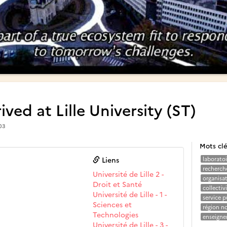
ived at Lille University (ST)
03
Mots cl
Liens
laboratoi
recherche
Université de Lille 2 -
organisa
Droit et Santé
collectiv
Université de Lille - 1 -
service p
Sciences et
région no
Technologies
enseign
Université de Lille - 3 -