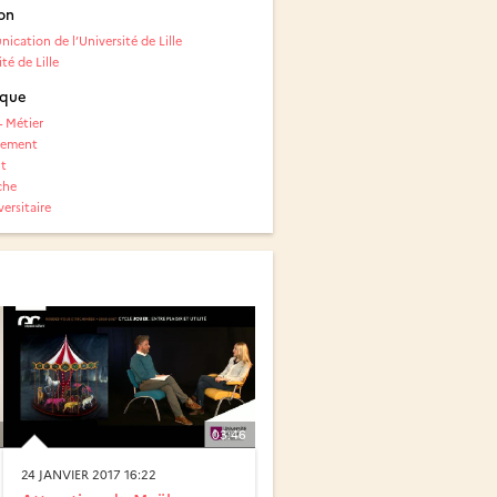
on
cation de l’Université de Lille
té de Lille
ique
- Métier
nement
t
che
ersitaire
03:46
24 JANVIER 2017 16:22