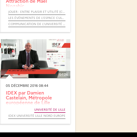
Attraction de Maël
Nozahic
JOUER : ENTRE PLAISIR ET UTILITÉ (CYCLE) / RENDEZ-VOUS D’ARCHIMÈDE
LES ÉVÉNEMENTS DE L’ESPACE CULTURE
COMMUNICATION DE L’UNIVERSITÉ DE LILLE
01:24
05 DÉCEMBRE 2016 08:44
IDEX par Damien
Castelain, Métropole
européenne de Lille
UNIVERSITÉ DE LILLE
IDEX UNIVERSITÉ LILLE NORD EUROPE