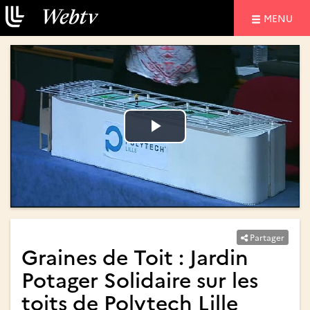
NAVIGATIO
MENU
Lire
Lire
la
la
vidéo
vidéo
Partager
Graines de Toit : Jardin
Potager Solidaire sur les
toits de Polytech Lille