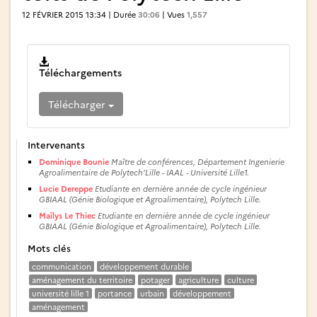
12 FÉVRIER 2015 13:34 | Durée
30:06
| Vues
1,557
Téléchargements
Télécharger
Intervenants
Dominique Bounie
Maître de conférences, Département Ingenierie
Agroalimentaire de Polytech’Lille - IAAL - Université Lille1.
Lucie Dereppe
Etudiante en dernière année de cycle ingénieur
GBIAAL (Génie Biologique et Agroalimentaire), Polytech Lille.
Maîlys Le Thiec
Etudiante en dernière année de cycle ingénieur
GBIAAL (Génie Biologique et Agroalimentaire), Polytech Lille.
Mots clés
communication
développement durable
aménagement du territoire
potager
agriculture
culture
université lille 1
portance
urbain
développement
aménagement