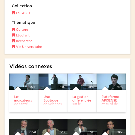
Collection
Le PACTE
Thématique
Culture
Etudiant
Recherche
Vie Universitaire
Vidéos connexes
25:48
31:09
31:12
40:12
Les
Une
La gestion
Plateforme
indicateurs
Boutique
différenciée
APISENSE
de santé
de Sciences
sur le
et suivi de
sociale
en Nord -
Campus
la mobilité
Pas de
Lille 1, Le
des usagers
calais:
GIS...
concept
et...
07:44
35:12
37:03
30:53