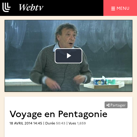
NAVIGATIO
MENU
Lire
Lire
la
la
vidéo
vidéo
Partager
Voyage en Pentagonie
18 AVRIL 2014 14:45 | Durée
50:43
| Vues
1,659