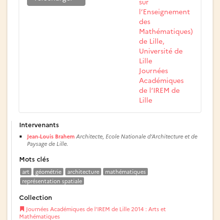
sur
l’Enseignement
des
Mathématiques)
de Lille,
Université de
Lille
Journées
Académiques
de l’IREM de
Lille
Intervenants
Jean-Louis Brahem
Architecte, Ecole Nationale d’Architecture et de
Paysage de Lille.
Mots clés
art
géométrie
architecture
mathématiques
représentation spatiale
Collection
Journées Académiques de l’IREM de Lille 2014 : Arts et
Mathématiques