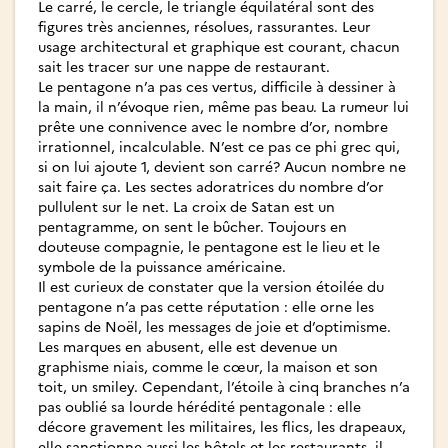
Le carré, le cercle, le triangle équilatéral sont des
figures très anciennes, résolues, rassurantes. Leur
usage architectural et graphique est courant, chacun
sait les tracer sur une nappe de restaurant.
Le pentagone n’a pas ces vertus, difficile à dessiner à
la main, il n’évoque rien, même pas beau. La rumeur lui
prête une connivence avec le nombre d’or, nombre
irrationnel, incalculable. N’est ce pas ce phi grec qui,
si on lui ajoute 1, devient son carré? Aucun nombre ne
sait faire ça. Les sectes adoratrices du nombre d’or
pullulent sur le net. La croix de Satan est un
pentagramme, on sent le bûcher. Toujours en
douteuse compagnie, le pentagone est le lieu et le
symbole de la puissance américaine.
Il est curieux de constater que la version étoilée du
pentagone n’a pas cette réputation : elle orne les
sapins de Noël, les messages de joie et d’optimisme.
Les marques en abusent, elle est devenue un
graphisme niais, comme le cœur, la maison et son
toit, un smiley. Cependant, l’étoile à cinq branches n’a
pas oublié sa lourde hérédité pentagonale : elle
décore gravement les militaires, les flics, les drapeaux,
elle sanctionne aussi les hôtels et les restaurants, il