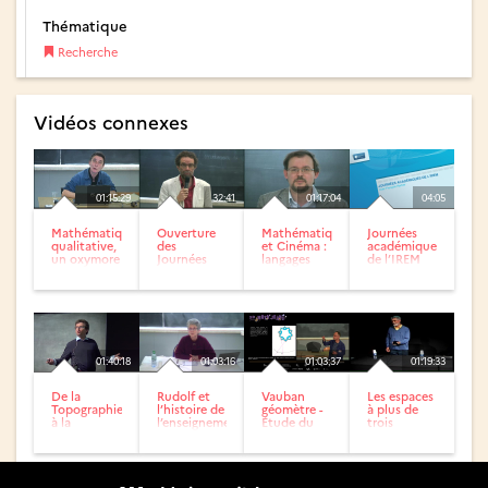
Thématique
Recherche
Vidéos connexes
01:15:29
32:41
01:17:04
04:05
Mathématique
Ouverture
Mathématiques
Journées
qualitative,
des
et Cinéma :
académiques
un oxymore
Journées
langages
de l’IREM
?
Académiques
universels,
de l’IREM
langage
commun ?
01:40:18
01:03:16
01:03:37
01:19:33
De la
Rudolf et
Vauban
Les espaces
Topographie
l’histoire de
géomètre -
à plus de
à la
l’enseignement
Étude du
trois
Géométrie:
- Penser
siège de
dimensions
apport des
encore et...
Lille de
cartes dans
1667
la...