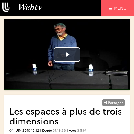
NAVIGATIO
MENU
Lire
Lire
la
la
vidéo
vidéo
Partager
Les espaces à plus de trois
dimensions
04 JUIN 2010 16:12 | Durée
01:19:33
| Vues
3,594