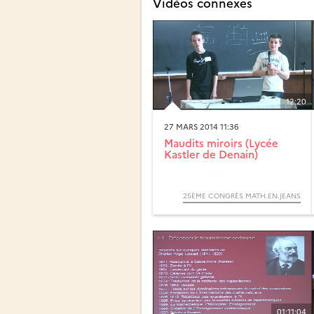
Vidéos connexes
12:20
27 MARS 2014 11:36
Maudits miroirs (Lycée
Kastler de Denain)
25ÈME CONGRÈS MATH.EN.JEANS
01:11:04