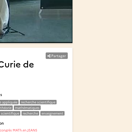
Partager
Curie de
és
e appliquée
recherche scientifique
théorie
mathématiques
scientifique
recherche
enseignement
on
congrès MATh.en.JEANS