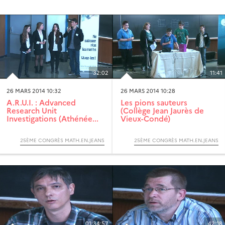
32:02
11:41
26 MARS 2014 10:32
26 MARS 2014 10:28
A.R.U.I. : Advanced
Les pions sauteurs
Research Unit
(Collège Jean Jaurès de
Investigations (Athénée...
Vieux-Condé)
25ÈME CONGRÈS MATH.EN.JEANS
25ÈME CONGRÈS MATH.EN.JEANS
01:34:57
42:18