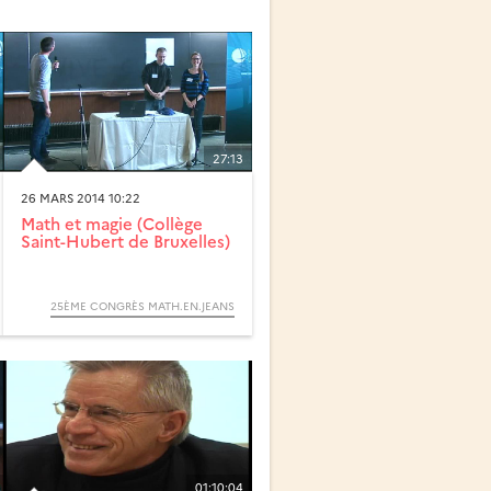
27:13
26 MARS 2014 10:22
Math et magie (Collège
Saint-Hubert de Bruxelles)
25ÈME CONGRÈS MATH.EN.JEANS
01:10:04