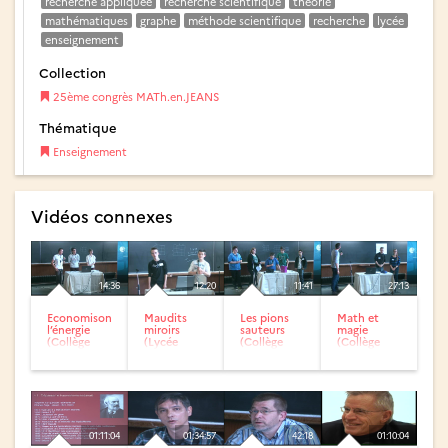
recherche appliquée
recherche scientifique
théorie
mathématiques
graphe
méthode scientifique
recherche
lycée
enseignement
Collection
25ème congrès MATh.en.JEANS
Thématique
Enseignement
Vidéos connexes
14:36
12:20
11:41
27:13
Economisons
Maudits
Les pions
Math et
l’énergie
miroirs
sauteurs
magie
(Collège
(Lycée
(Collège
(Collège
Pierre et
Kastler de
Jean Jaurès
Saint-
Marie Curie
Denain)
de Vieux-
Hubert de
de...
Condé)
Bruxelles)
01:11:04
01:34:57
42:18
01:10:04