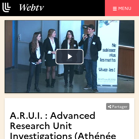
NAVIGATIO
MENU
Lire
Lire
la
la
vidéo
vidéo
Partager
A.R.U.I. : Advanced
Research Unit
Investigations (Athénée