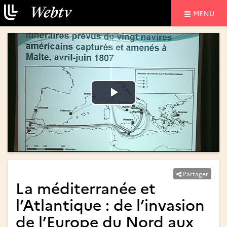
NAVIGATIO
MENU
Lire
Lire
la
la
vidéo
vidéo
Partager
La méditerranée et
l’Atlantique : de l’invasion
de l’Europe du Nord aux