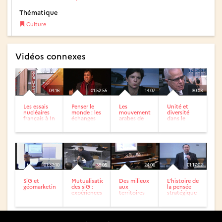
Thématique
Culture
Vidéos connexes
04:16
01:52:55
14:07
30:03
Les essais
Penser le
Les
Unité et
nucléaires
monde : les
mouvements
diversité
français à In
échanges
arabes de
dans le
Ekker DiXiT
de savoirs
révoltes,
monde
Ammar
philosophiques
deux ans
arabe
Bouras
entre...
après.
[première
Ouverture...
partie]
01:32:10
38:05
24:06
01:17:02
SiG et
Mutualisation
Des milieux
L’histoire de
géomarketing
des siG :
aux
la pensée
expériences
territoires
stratégique
urbaines et
forestiers :
régionales
itinéraires...