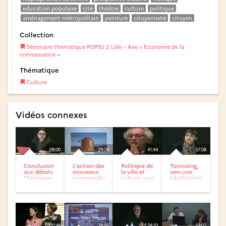
education populaire
cité
théâtre
culture
politique
aménagement métropolitain
peinture
citoyenneté
citoyen
Collection
Séminaire thématique POPSU 2 Lille – Axe « Economie de la
connaissance »
Thématique
Culture
Vidéos connexes
08:00
29:24
41:44
37:08
Conclusion
L’action des
Politique de
Tourcoing,
aux débats
nouveaux
la ville et
vers une
"Fabriquer,
commanditaires
culture, une
labellisation
produire,
ambition
« Ville
transmettre...
partagée :...
créative
musicale »...
03:11:41
28:56
01:34:10
13:02