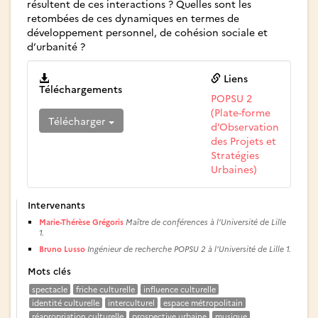
résultent de ces interactions ? Quelles sont les
retombées de ces dynamiques en termes de
développement personnel, de cohésion sociale et
d’urbanité ?
Liens
Téléchargements
POPSU 2
(Plate-forme
Télécharger
d’Observation
des Projets et
Stratégies
Urbaines)
Intervenants
Marie-Thérèse Grégoris
Maître de conférences à l’Université de Lille
1.
Bruno Lusso
Ingénieur de recherche POPSU 2 à l’Université de Lille 1.
Mots clés
spectacle
friche culturelle
influence culturelle
identité culturelle
interculturel
espace métropolitain
réapropriation culturelle
prospective urbaine
musique