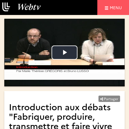
NAVIGATIO
MENU
Lire
Lire
la
la
vidéo
vidéo
Partager
Introduction aux débats
"Fabriquer, produire,
transmettre et faire vivre