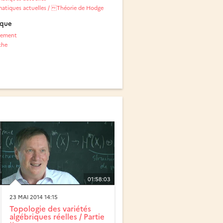
tiques actuelles / Théorie de Hodge
ique
nement
che
01:58:03
23 MAI 2014 14:15
Topologie des variétés
algébriques réelles / Partie