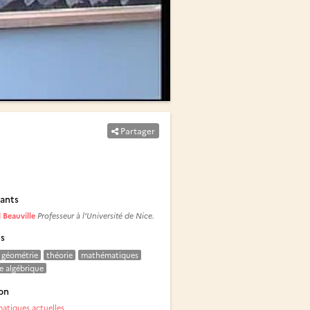
Partager
ants
 Beauville
Professeur à l’Université de Nice.
és
géométrie
théorie
mathématiques
e algébrique
on
tiques actuelles