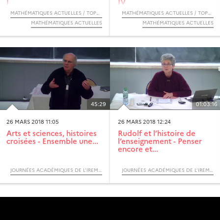
I
IV
MATHÉMATIQUES ACTUELLES / TOPOLOGIE DES VARIÉTÉS ALGÉBRIQUES RÉELLES
MATHÉMATIQUES ACTUELLES / TOPOLOGIE DES VARIÉTÉS ALGÉBRIQUES RÉELLES
MATHÉMATIQUES ACTUELLES
MATHÉMATIQUES ACTUELLES
45:29
01:03:16
26 MARS 2018 11:05
26 MARS 2018 12:24
Arts et sciences, histoires
Rudolf et l’histoire de
croisées - Ensemble une...
l’enseignement - Penser
encore et...
JOURNÉES ACADÉMIQUES DE L’IREM DE LILLE 2018 : HORIZONS MATHÉMATIQUES EN L’HONNEUR DE RUDOLF BKOUCHE
JOURNÉES ACADÉMIQUES DE L’IREM DE LILLE 2018 : HORIZONS MATHÉMATIQUES EN L’HONNEUR DE RUDOLF BKOUCHE