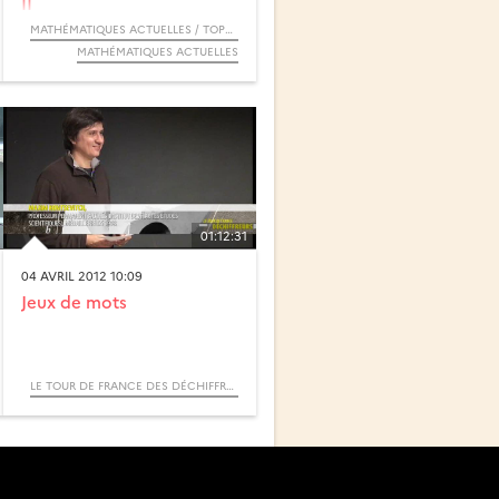
II
MATHÉMATIQUES ACTUELLES / TOPOLOGIE DES VARIÉTÉS ALGÉBRIQUES RÉELLES
MATHÉMATIQUES ACTUELLES
01:12:31
04 AVRIL 2012 10:09
Jeux de mots
LE TOUR DE FRANCE DES DÉCHIFFREURS – VOYAGE EN MATHÉMATIQUES