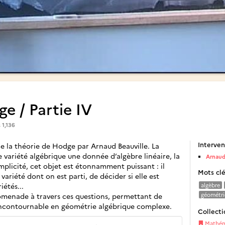
e / Partie IV
s
1,136
Interven
e la théorie de Hodge par Arnaud Beauville. La
 variété algébrique une donnée d’algèbre linéaire, la
Arnaud
mplicité, cet objet est étonnamment puissant : il
Mots cl
variété dont on est parti, de décider si elle est
iétés...
algèbre
romenade à travers ces questions, permettant de
géométri
incontournable en géométrie algébrique complexe.
Collecti
Mathéma