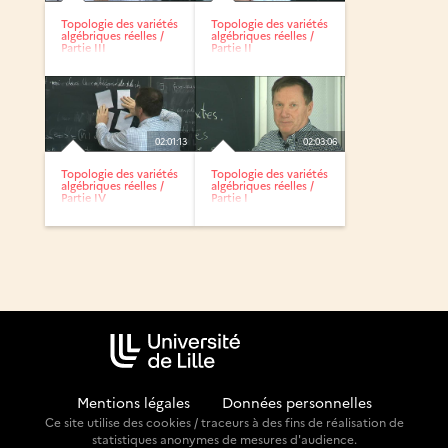
Topologie des variétés
Topologie des variétés
algébriques réelles /
algébriques réelles /
Partie III
Partie II
02:01:13
02:03:06
Topologie des variétés
Topologie des variétés
algébriques réelles /
algébriques réelles /
Partie IV
Partie I
Mentions légales
-
Données personnelles
Ce site utilise des cookies / traceurs à des fins de réalisation de
statistiques anonymes de mesures d'audience.