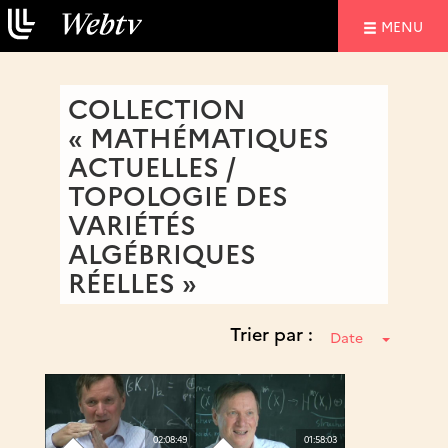
NAVIGATIO
MENU
COLLECTION
« MATHÉMATIQUES
ACTUELLES /
TOPOLOGIE DES
VARIÉTÉS
ALGÉBRIQUES
RÉELLES »
Trier par :
Date
02:08:49
01:58:03