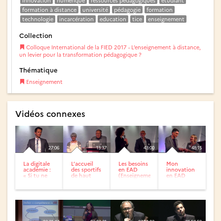
innovation
numérique
ressources pédagogiques
etudiant
formation à distance
université
pédagogie
formation
technologie
incarcération
education
tice
enseignement
Collection
Colloque International de la FIED 2017 - L’enseignement à distance,
un levier pour la transformation pédagogique ?
Thématique
Enseignement
Vidéos connexes
27:06
13:37
43:00
48:15
La digitale
L’accueil
Les besoins
Mon
académie :
des sportifs
en EAD
innovation
« Si tu ne
de haut
(Enseignement
en EAD
peux pas
niveau
à distance)
(Enseignement
aller à...
d’une
à distance) :
grande...
résultats
du...