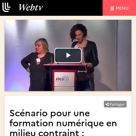
NAVIGATIO
MENU
Lire
Lire
la
la
vidéo
vidéo
Partager
Scénario pour une
formation numérique en
milieu contraint :