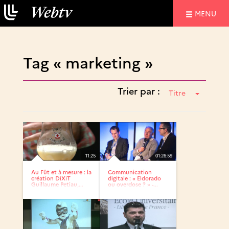
NAVIGATIO
MENU
Tag « marketing »
Trier par :
Titre
11:25
01:26:59
Au Fût et à mesure : la
Communication
création DiXiT
digitale : « Eldorado
Guillaume Petiau,...
ou overdose ? » -...