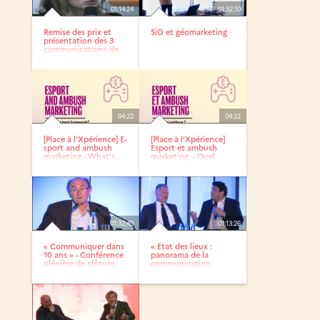
01:14:24
01:32:10
Remise des prix et
SiG et géomarketing
présentation des 3
communications de...
04:22
04:22
[Place à l’Xpérience] E-
[Place à l’Xpérience]
sport and ambush
Esport et ambush
marketing - What's...
marketing – Quel
cadre...
01:32:49
01:13:26
« Communiquer dans
« Etat des lieux :
10 ans » - Conférence
panorama de la
plénière de clôture
communication
aujourd’hui »...