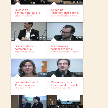
50:37
01:30:09
La crise de
Le défi de
distribution : quelle
l’international pour la
crise ? (Débat)
grande distribution :...
01:06:55
56:59
Les défis du e-
Les nouvelles
commerce, le
sociabilités sur le
multicanal et le
point de vente (Table
commerce...
ronde)
09:38
57:31
Les orientations du
L’économie de la
15ème colloque
fonctionnalité : quels
Etienne Thil
apports pour les...