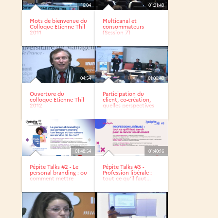
16:04
01:21:49
Mots de bienvenue du
Multicanal et
Colloque Etienne Thil
consommateurs
2011
(Session 7)
04:54
01:00:40
Ouverture du
Participation du
colloque Etienne Thil
client, co-création,
2012
quelles perspectives
?...
01:48:54
01:40:16
Pépite Talks #2 - Le
Pépite Talks #3 -
personal branding : ou
Profession libérale :
comment mettre
tout ce qu’il faut...
ton...