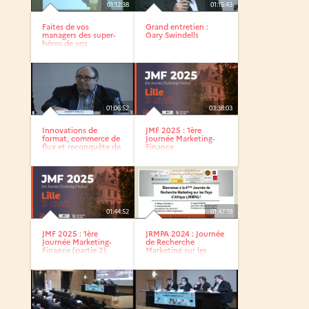
01:12:38
01:15:43
Faites de vos
Grand entretien :
managers des super-
Gary Swindells
héros de vos
stratégies sociales
01:06:52
03:38:03
Innovations de
JMF 2025 : 1ère
format, commerce de
Journée Marketing-
flux et reconquête de
Finance
la...
01:44:52
01:47:19
JMF 2025 : 1ère
JRMPA 2024 : Journée
Journée Marketing-
de Recherche
Finance (partie 2)
Marketing sur les
Pays...