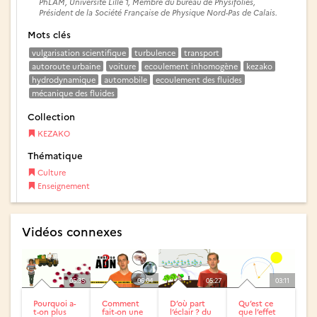
PhLAM, Université Lille 1, Membre du bureau de Physifolies,
Président de la Société Française de Physique Nord-Pas de Calais.
Mots clés
vulgarisation scientifique
turbulence
transport
autoroute urbaine
voiture
ecoulement inhomogène
kezako
hydrodynamique
automobile
ecoulement des fluides
mécanique des fluides
Collection
KEZAKO
Thématique
Culture
Enseignement
Vidéos connexes
05:35
06:04
05:27
03:11
Pourquoi a-
Comment
D’où part
Qu’est ce
t-on plus
fait-on une
l’éclair ? du
que l’effet