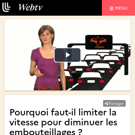
NAVIGATIO
MENU
Lire
Lire
la
la
vidéo
vidéo
Partager
Pourquoi faut-il limiter la
vitesse pour diminuer les
embouteillages ?