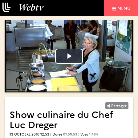
NAVIGATIO
MENU
Lire
Lire
la
la
vidéo
vidéo
Partager
Show culinaire du Chef
Luc Dreger
13 OCTOBRE 2010 12:53 | Durée
01:50:53
| Vues
1,464