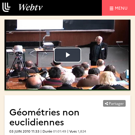
NAVIGATIO
MENU
Lire
Lire
la
la
vidéo
vidéo
Partager
Géométries non
euclidiennes
03 JUIN 2010 11:33 | Durée
01:01:49
| Vues
1,824