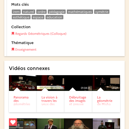
Mots clés
irem
naturel
ordre
pédagogie
mathématiques
symétrie
esthétique
espace
education
Collection
Regards Géométriques (Colloque)
Thématique
Enseignement
Vidéos connexes
56:58
01:10:25
01:04:31
59:27
Panorama
La vision à
Débruitage
La
des
travers les
des images
géométrie
géométries
yeux des
et preuve
de Misha
géomètres
de la
Gromov
conjecture
de Poincaré