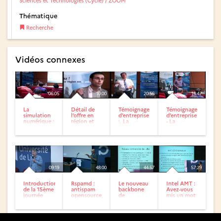
Sciences et Technologies (Cycle) / ZOOM
Thématique
Recherche
Vidéos connexes
06:05
10:00
20:56
14:47
La
Détail de
Témoignage
Témoignage
simulation
l’offre en
d’entreprise
d’entreprise
numérique :
région et
:. La
- La
produits,
des acteurs
simulation
simulation
process et
numérique
numérique
applications...
chez...
chez...
09:19
48:00
44:57
57:29
Introduction
Rspamd :
Le nouveau
Intel AMT :
de la 15ème
antispam
backbone
Avez-vous
journée
opensource,
de
mis un mot
thématique
performant
l’Université
de passe ?
« Retours...
et évolutif
de Lille