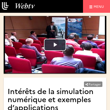
NAVIGATIO
MENU
Lire
Lire
la
la
vidéo
vidéo
Partager
Intérêts de la simulation
numérique et exemples
d’applications