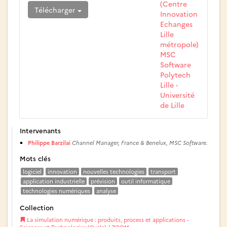
(Centre
Télécharger
Innovation
Echanges
Lille
métropole)
MSC
Software
Polytech
Lille -
Université
de Lille
Intervenants
Philippe Barzilai
Channel Manager, France & Benelux, MSC Software.
Mots clés
logiciel
innovation
nouvelles technologies
transport
application industrielle
prévision
outil informatique
technologies numériques
analyse
Collection
La simulation numérique : produits, process et applications -