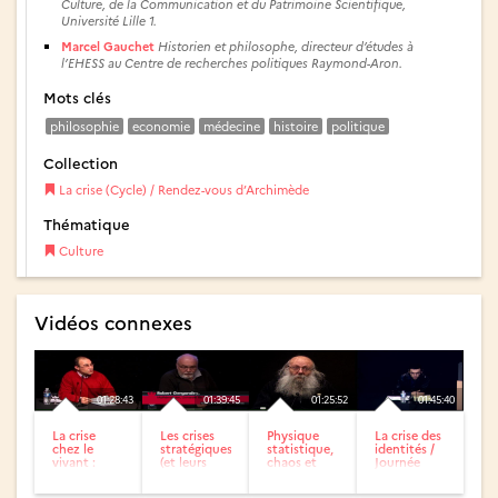
Culture, de la Communication et du Patrimoine Scientifique,
Université Lille 1.
Marcel Gauchet
Historien et philosophe, directeur d’études à
l’EHESS au Centre de recherches politiques Raymond-Aron.
Mots clés
philosophie
economie
médecine
histoire
politique
Collection
La crise (Cycle) / Rendez-vous d’Archimède
Thématique
Culture
Vidéos connexes
01:28:43
01:39:45
01:25:52
01:45:40
La crise
Les crises
Physique
La crise des
chez le
stratégiques
statistique,
identités /
vivant :
(et leurs
chaos et
Journée
mutation,
modèles
mécanique
d’études :
évolution
mathématiques)
quantique :
Pendant