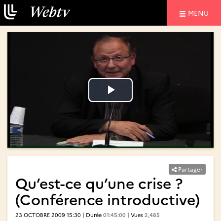
NAVIGATIO
MENU
Lire
Lire
la
la
vidéo
vidéo
Partager
Qu’est-ce qu’une crise ?
(Conférence introductive)
23 OCTOBRE 2009 15:30 | Durée
01:45:00
| Vues
2,485