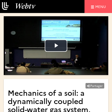
NAVIGATIO
MENU
Lire
Lire
la
la
vidéo
vidéo
Partager
Mechanics of a soil: a
dynamically coupled
solid-water gas system,