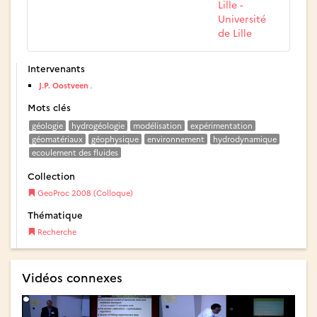
Lille -
Université
de Lille
Intervenants
J.P. Oostveen
.
Mots clés
géologie
hydrogéologie
modélisation
expérimentation
géomatériaux
géophysique
environnement
hydrodynamique
ecoulement des fluides
Collection
GeoProc 2008 (Colloque)
Thématique
Recherche
Vidéos connexes