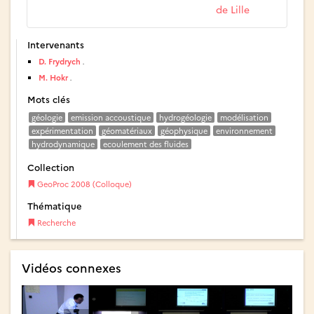
de Lille
Intervenants
D. Frydrych
.
M. Hokr
.
Mots clés
géologie
emission accoustique
hydrogéologie
modélisation
expérimentation
géomatériaux
géophysique
environnement
hydrodynamique
ecoulement des fluides
Collection
GeoProc 2008 (Colloque)
Thématique
Recherche
Vidéos connexes