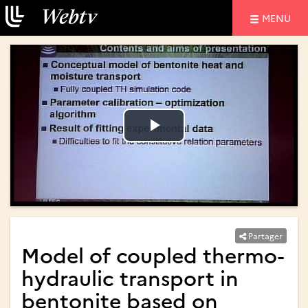
NAVIGATIO
MENU
Lire
Lire
la
la
vidéo
vidéo
Partager
Model of coupled thermo-
hydraulic transport in
bentonite based on