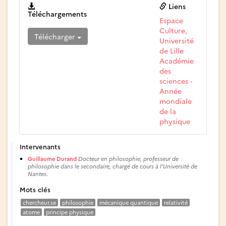
Liens
Téléchargements
Espace
Culture,
Télécharger
Université
de Lille
Académie
des
sciences -
Année
mondiale
de la
physique
Intervenants
Guillaume Durand
Docteur en philosophie, professeur de
philosophie dans le secondaire, chargé de cours à l’Université de
Nantes.
Mots clés
chercheur.se
philosophie
mécanique quantique
relativité
atome
principe physique