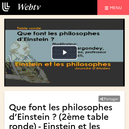
NAVIGATIO
MENU
Lire
Lire
la
la
vidéo
vidéo
Partager
Que font les philosophes
d’Einstein ? (2ème table
ronde) - Einstein et les