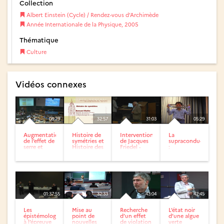
Collection
Albert Einstein (Cycle) / Rendez-vous d’Archimède
Année Internationale de la Physique, 2005
Thématique
Culture
Vidéos connexes
08:29
32:57
31:03
05:29
Augmentation
Histoire de
Intervention
La
de l’effet de
symétries et
de Jacques
supraconductivité
serre et
Histoire des
Friedel -
:
réchauffement
sciences
Hommage à
manipulation
global...
Jacques
Friedel (2)
01:37:55
32:33
43:04
42:45
Les
Mise au
Recherche
L’état noir
épistémologies
point de
d’un effet
d’une algue
à l’épreuve
nouvelles
de violation
verte