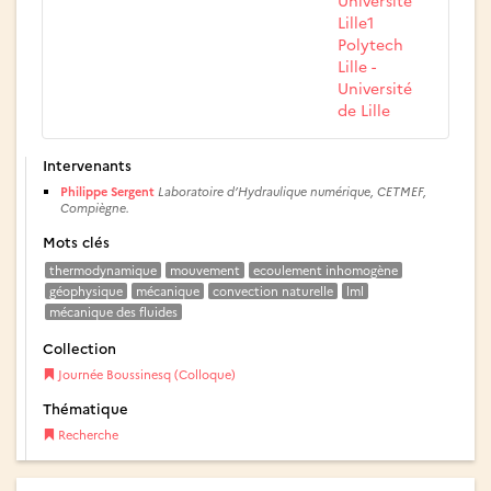
Université
Lille1
Polytech
Lille -
Université
de Lille
Intervenants
Philippe Sergent
Laboratoire d’Hydraulique numérique, CETMEF,
Compiègne.
Mots clés
thermodynamique
mouvement
ecoulement inhomogène
géophysique
mécanique
convection naturelle
lml
mécanique des fluides
Collection
Journée Boussinesq (Colloque)
Thématique
Recherche