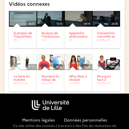
Vidéos connexes
36:51
15:15
44:19
26:36
A propos de
Analyse de
Approche
Convection
l’hypothèse
l’interaction
phénoménologique
naturelle en
de
sol-
et
petite et
Boussinesq
micropieux-
micromécanique
grande
pour la...
structure
des
profondeur
milieux...
:...
51:21
04:40
04:34
03:40
La terre en
Pourquoi le
Why does a
Pourquoi
matière
rideau de
shower
faut-il
élastique
douche
curtain
limiter la
colle à la
stick to the
vitesse pour
peau ?
skin?
diminuer
les...
Mentions légales
-
Données personnelles
Ce site utilise des cookies / traceurs à des fins de réalisation de