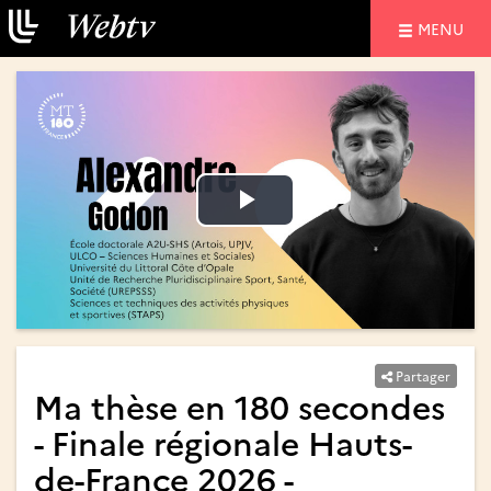
NAVIGATIO
MENU
Lire
Lire
la
la
vidéo
vidéo
Partager
Ma thèse en 180 secondes
- Finale régionale Hauts-
de-France 2026 -