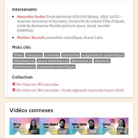
Intervenants
Alexandre Godon
École doctorale A2U-SHS (Artois, UPJV, ULCO –
Sciences Humaines et Sociales), Université du Littoral Côte d’Opale,
Unité de Recherche Pluridisciplinaire Sport, Santé, Société
(UREPSSS).
Mathieu Rouault
Journaliste scientifique, Grand Labo.
Mots clés
thèse
concours
sciences
recherche
vulgarisation scientifique
chercheur.se
jeune chercheur.se
doctorant.e
doctorat
performance
recherche scientifique
Collection
Ma thèse en 180 secondes
Ma thèse en 180 secondes - Finale régionale Hauts-de-France 2026
Vidéos connexes
05:21
05:07
05:09
05:46