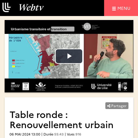
NAVIGATIO
MENU
Lire
Lire
la
la
vidéo
vidéo
Partager
Table ronde :
Renouvellement urbain
06 MAI 2024 13:00 | Durée
55:43
| Vues
916