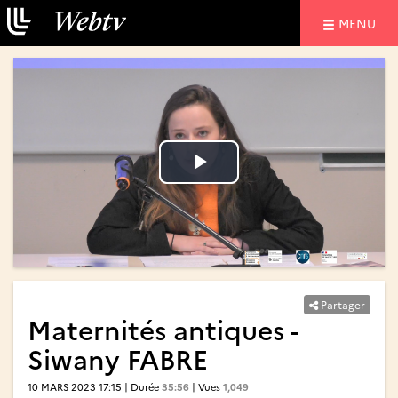
NAVIGATIO
MENU
Lire
Lire
la
la
vidéo
vidéo
Partager
Maternités antiques -
Siwany FABRE
10 MARS 2023 17:15 | Durée
35:56
| Vues
1,049