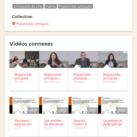
Université de Lille
halma
Maternités antiques
Collection
Maternités antiques
Vidéos connexes
13:44
36:36
31:30
42:17
Maternités
Maternités
Maternités
Maternités
antiques -
antiques -
antiques -
antiques -
Sonia
Anastasia
Dimitri
Noémie
MZALI &
PAILLARD
BUISINE
LEMENNAIS
Lucie
SALAMOR
44:57
48:52
49:11
35:56
Usurpers,
Les armées
Sovrani,
La présence
oppressors
de Maxence
tiranni e
épigraphique
and
et de
serpenti:
des
persecutors:
Licinius : de
aspetti
compétiteurs
Discrediting...
l’affrontement
della
de