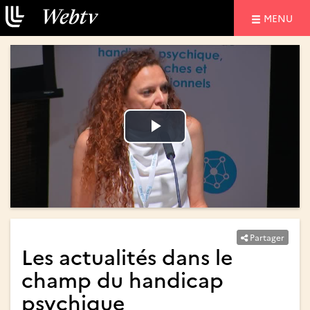
NAVIGATIO
MENU
Lire
Lire
la
la
vidéo
vidéo
Partager
Les actualités dans le
champ du handicap
psychique