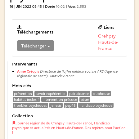
16 JUIN 2022 09:45 | Durée
10:02
| Vues
2,553
Liens
Téléchargements
Crehpsy
Hauts-de-
Télécharger
France
Intervenants
Anne Créquis
Directrice de l’offre médico-sociale ARS (Agence
régionale de santé) Hauts-de-France.
Mots clés
prévention
savoir expérientiel
pair-aidance
clubhouse
habitat inclusif
intervention précoce
ptsm
troubles psychiques
jenesis
pep48
handicap psychique
Collection
Journée régionale du Crehpsy Hauts-de-France, Handicap
psychique et actualités en Hauts-de-France. Des repères pour l’action
!