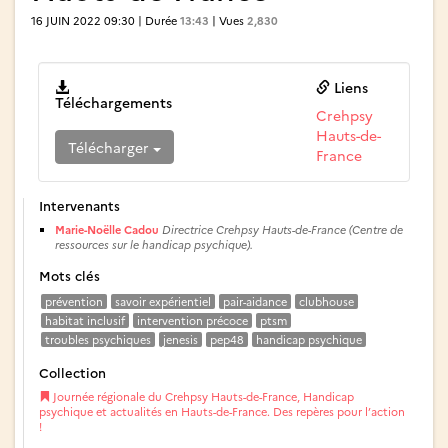
16 JUIN 2022 09:30 | Durée
13:43
| Vues
2,830
Liens
Téléchargements
Crehpsy
Hauts-de-
Télécharger
France
Intervenants
Marie-Noëlle Cadou
Directrice Crehpsy Hauts-de-France (Centre de
ressources sur le handicap psychique).
Mots clés
prévention
savoir expérientiel
pair-aidance
clubhouse
habitat inclusif
intervention précoce
ptsm
troubles psychiques
jenesis
pep48
handicap psychique
Collection
Journée régionale du Crehpsy Hauts-de-France, Handicap
psychique et actualités en Hauts-de-France. Des repères pour l’action
!