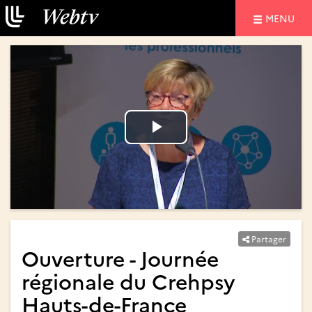
NAVIGATIO
MENU
Lire
Lire
la
la
vidéo
vidéo
Partager
Ouverture - Journée
régionale du Crehpsy
Hauts-de-France