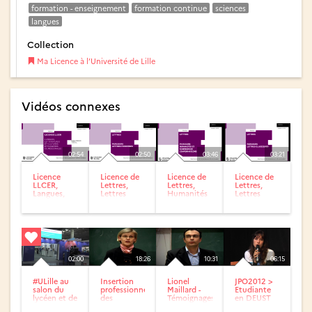
formation - enseignement
formation continue
sciences
langues
Collection
Ma Licence à l’Université de Lille
Vidéos connexes
02:54
02:50
03:46
03:21
Licence
Licence de
Licence de
Licence de
LLCER,
Lettres,
Lettres,
Lettres,
Langues,
Lettres
Humanités
Lettres
Littératures
modernes
et Sciences
classiques
et Cultures
de
Etrangères
l’Information
ou...
02:00
18:26
10:31
06:15
#ULille au
Insertion
Lionel
JPO2012 >
salon du
professionnelle
Maillard -
Etudiante
lycéen et de
des
Témoignages
en DEUST
l’étudiant
diplômés de
de
GNM