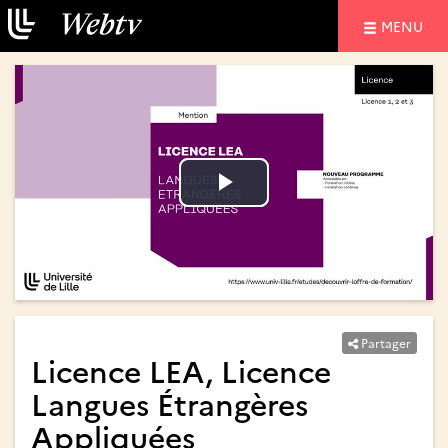
NAVIGATIO
MENU
Lire
Lire
la
la
vidéo
vidéo
Partager
Licence LEA, Licence
Langues Étrangères
Appliquées