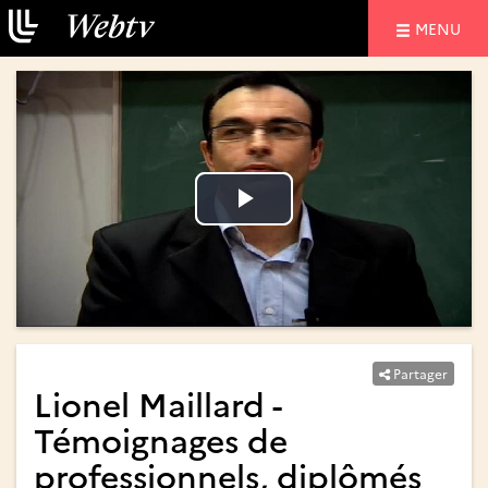
NAVIGATIO
MENU
Lire
Lire
la
la
vidéo
vidéo
Partager
Lionel Maillard -
Témoignages de
professionnels, diplômés