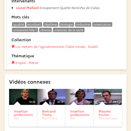
Intervenants
Lionel Maillard
Groupement Qualité Nord-Pas de Calais.
Mots clés
qualité
etudiant
diplôme
biologie
industrie
orientation
université lille 1
chimie
sciences de la terre
Collection
Les métiers de l’agroalimentaire (Table ronde) - SUAIO
Thématique
Emploi - Métier
Vidéos connexes
18:26
36:18
14:53
06:22
Insertion
Bertrand
Insertion
Maxime
professionnelle
Tierny -
professionnelles
Foulon -
des
Panorama
des
Témoignages
diplômés de
des métiers
diplômés de
de
Lille 1
et du
Lille 1
professionnels,
marché de
diplômés