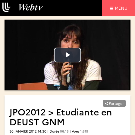
NAVIGATIO
MENU
Lire
Lire
la
la
vidéo
vidéo
Partager
JPO2012 > Etudiante en
DEUST GNM
30 JANVIER 2012 14:30 | Durée
06:15
| Vues
1,619