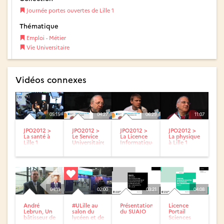
Journée portes ouvertes de Lille 1
Thématique
Emploi - Métier
Vie Universitaire
Vidéos connexes
05:15
04:27
06:29
11:07
JPO2012 >
JPO2012 >
JPO2012 >
JPO2012 >
La santé à
Le Service
La Licence
La physique
Lille 1
Universitaire
Informatique
à Lille 1
Accueil
à Lille 1
Information
et...
04:11
02:00
03:21
04:08
André
#ULille au
Présentation
Licence
Lebrun, Un
salon du
du SUAIO
Portail
bâtisseur de
lycéen et de
Sciences
Lille 1 DiXiT
l’étudiant
Exactes,