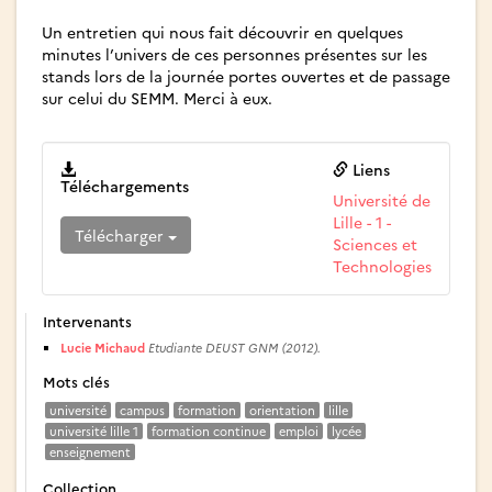
Un entretien qui nous fait découvrir en quelques
minutes l’univers de ces personnes présentes sur les
stands lors de la journée portes ouvertes et de passage
sur celui du SEMM. Merci à eux.
Liens
Téléchargements
Université de
Lille - 1 -
Télécharger
Sciences et
Technologies
Intervenants
Lucie Michaud
Etudiante DEUST GNM (2012).
Mots clés
université
campus
formation
orientation
lille
université lille 1
formation continue
emploi
lycée
enseignement
Collection