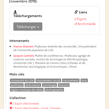
(novembre 2019).
Liens
Téléchargements
L’Esprit
d’Archimède
Télécharger
Intervenants
Francis Danvers
Professeur émérite des universités, Vice-président
de l’université populaire de Lille.
Jacques Lemière
Maître de conférences, Professeur agrégé de
sciences sociales, Institut de Sociologie et d’Anthropologie,
Université Lille 1, Membre du Centre Lillois d’Etudes et de
Recherches Sociologiques et Economiques, Clersé.
Mots clés
Université de Lille
mouvement social
mouvement
état
politique
etat-nation
sociologie
histoire
région nord-pas de calais
photographie
Collection
L’Esprit d’Archimède
L’Esprit d’Archimède - Cycle : Énergies