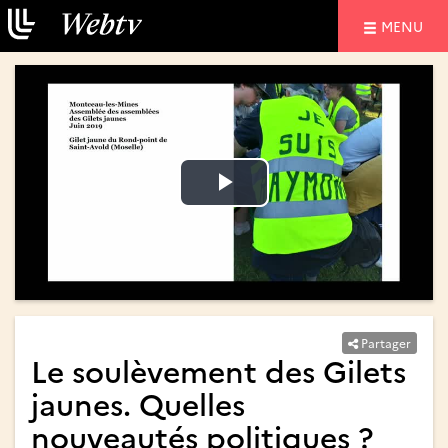
NAVIGATIO
MENU
Lire
Lire
la
la
vidéo
vidéo
Partager
Le soulèvement des Gilets
jaunes. Quelles
nouveautés politiques ?