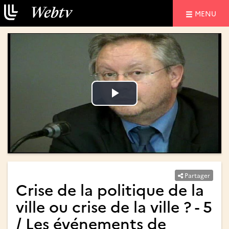
NAVIGATIO
MENU
Lire
Lire
la
la
vidéo
vidéo
Partager
Crise de la politique de la
ville ou crise de la ville ? - 5
/ Les événements de