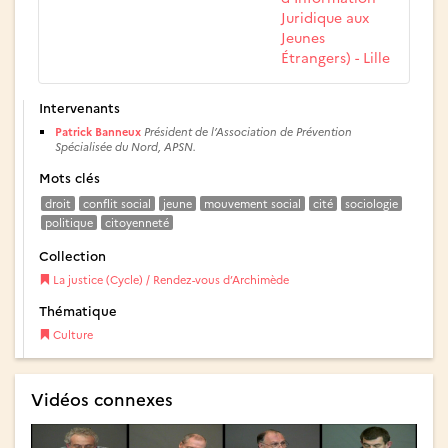
Juridique aux
Jeunes
Étrangers) - Lille
Intervenants
Patrick Banneux
Président de l’Association de Prévention
Spécialisée du Nord, APSN.
Mots clés
droit
conflit social
jeune
mouvement social
cité
sociologie
politique
citoyenneté
Collection
La justice (Cycle) / Rendez-vous d’Archimède
Thématique
Culture
Vidéos connexes