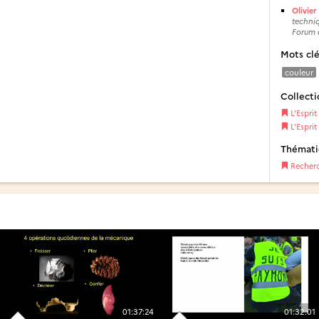
Olivie
techniq
Forum 
Mots cl
couleur
Collecti
L’Espri
L’Esprit
Thémat
Recher
01:37:24
01:32:01