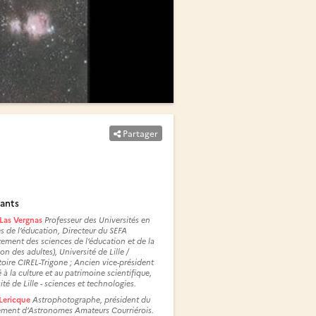
Partager
ants
 Las Vergnas
Professeur des Universités en
s de l’éducation, Directeur du SEFA
ement des sciences de l’éducation et de la
on des adultes), Université de Lille /
oire CIREL-Trigone ; Ancien vice-président
 à la culture et au patrimoine scientifique,
ité de Lille - sciences et technologies.
Lericque
Astrophotographe, président du
ment d’Astronomes Amateurs Courriérois.