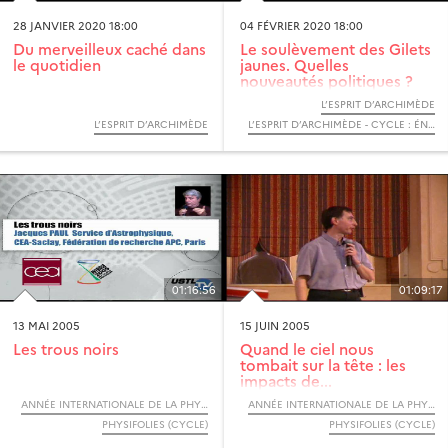
28 JANVIER 2020 18:00
04 FÉVRIER 2020 18:00
Du merveilleux caché dans
Le soulèvement des Gilets
le quotidien
jaunes. Quelles
nouveautés politiques ?
L’ESPRIT D’ARCHIMÈDE
L’ESPRIT D’ARCHIMÈDE
L’ESPRIT D’ARCHIMÈDE - CYCLE : ÉNERGIES
01:16:56
01:09:17
13 MAI 2005
15 JUIN 2005
Les trous noirs
Quand le ciel nous
tombait sur la tête : les
impacts de...
ANNÉE INTERNATIONALE DE LA PHYSIQUE, 2005
ANNÉE INTERNATIONALE DE LA PHYSIQUE, 2005
PHYSIFOLIES (CYCLE)
PHYSIFOLIES (CYCLE)