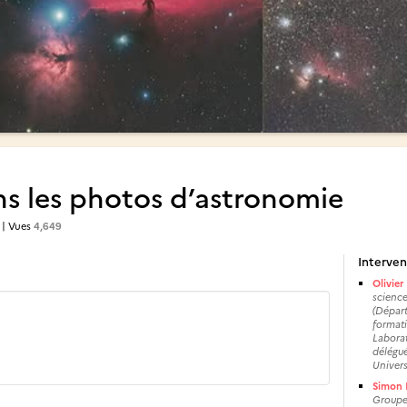
ns les photos d’astronomie
| Vues
4,649
Interven
Olivier
science
(Départ
formati
Laborat
délégué
Univers
Simon 
Groupe