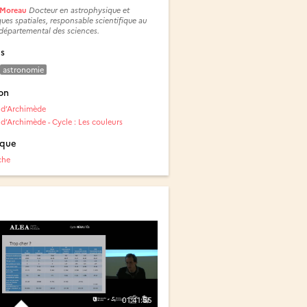
r Moreau
Docteur en astrophysique et
ues spatiales, responsable scientifique au
départemental des sciences.
és
astronomie
on
t d’Archimède
 d’Archimède - Cycle : Les couleurs
ique
che
01:41:55