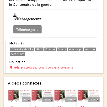
le Centenaire de la guerre.
Téléchargements
Télécharger
Mots clés
Université de Lille
IRHiS
Grande
Guerre
science po
mission
centenaire
Collection
IRHiS- Et après? Les retours de la Grande Guerre
Vidéos connexes
12:18
01:42:48
02:06:23
01:55:29