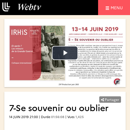
NAVIGATIO
MENU
Lire
Lire
la
la
vidéo
vidéo
Partager
7-Se souvenir ou oublier
14 JUIN 2019 21:00 | Durée
01:56:08
| Vues
1,425