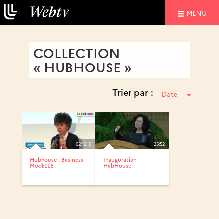
NAVIGATIO
MENU
COLLECTION
« HUBHOUSE »
Trier par :
Date
02:16:16
25:52
Hubhouse : Business
Inauguration
ModELLE
HubHouse