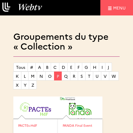
NAVIGATIO
MENU
Groupements du type
« Collection »
Tous
#
A
B
C
D
E
F
G
H
I
J
K
L
M
N
O
P
Q
R
S
T
U
V
W
X
Y
Z
PACTEs-HdF
PANDA Final Event