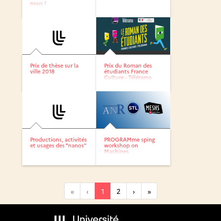
nous !
Prix de thèse sur la
Prix du Roman des
ville 2018
étudiants France
Culture - Télérama
Productions, activités
PROGRAMme sping
et usages des "nanos"
workshop on
Machines
«
‹
1
2
›
»