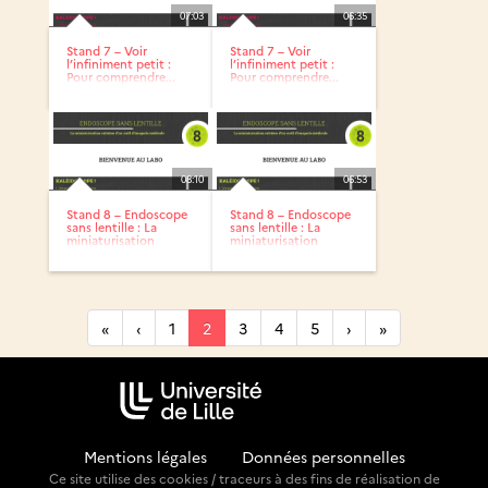
07:03
06:35
Stand 7 – Voir
Stand 7 – Voir
l’infiniment petit :
l’infiniment petit :
Pour comprendre...
Pour comprendre...
08:10
06:53
Stand 8 – Endoscope
Stand 8 – Endoscope
sans lentille : La
sans lentille : La
miniaturisation
miniaturisation
extrême...
extrême...
«
‹
1
2
3
4
5
›
»
Mentions légales
-
Données personnelles
Ce site utilise des cookies / traceurs à des fins de réalisation de