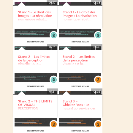
06:47
05:33
Stand 1 - Le droit des
Stand 1 - Le droit des
images : La révolution
images : La révolution
numérique rebat...
numérique rebat...
07:51
06:45
Stand 2 – Les limites
Stand 2 – Les limites
de la perception
de la perception
visuelle : A la...
visuelle : A la...
07:51
08:39
Stand 2 – THE LIMITS
Stand 3 –
OF VISUAL
ChickenPods : Le
PERCEPTION
hasard au service des
Discovering eye...
jeux vidéo