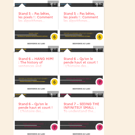
07:51
06:45
Stand 5 – Pas bêtes,
Stand 5 – Pas bêtes,
les pixels ! : Comment
les pixels ! : Comment
les algorithmes...
les algorithmes...
07:11
07:11
Stand 6 – HANG HIM!
Stand 6 – Qu’on le
: The history of
pende haut et court !
sentences and
: L’histoire des...
punishments...
06:07
07:03
Stand 6 – Qu’on le
Stand 7 – SEEING THE
pende haut et court !
INFINITELY SMALL :
: L’histoire des...
To understand the...