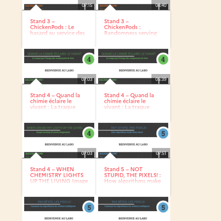
07:15
08:40
Stand 3 –
Stand 3 –
ChickenPods : Le
ChickenPods :
hasard au service des
Randomness serving
jeux vidéo -...
video games
07:03
05:39
Stand 4 – Quand la
Stand 4 – Quand la
chimie éclaire le
chimie éclaire le
vivant : La traque
vivant : La traque
par...
par...
07:03
07:51
Stand 4 – WHEN
Stand 5 – NOT
CHEMISTRY LIGHTS
STUPID, THE PIXELS! :
UP THE LIVING Image
How algorithms make
tracking...
them...