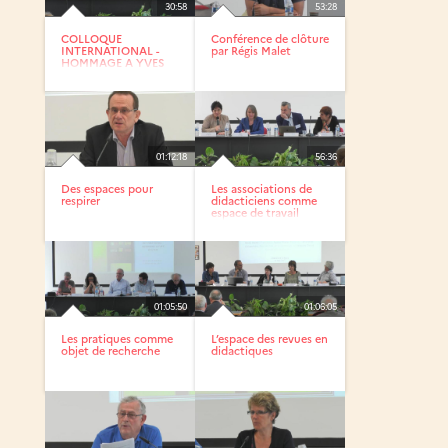
30:58
53:28
COLLOQUE
Conférence de clôture
INTERNATIONAL -
par Régis Malet
HOMMAGE A YVES
REUTER Invention...
01:12:18
56:36
Des espaces pour
Les associations de
respirer
didacticiens comme
espace de travail
01:05:50
01:06:05
Les pratiques comme
L’espace des revues en
objet de recherche
didactiques