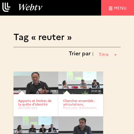
NAVIGATIO
MENU
Tag « reuter »
Trier par :
Titre
01:22:19
01:01:36
Apports et limites de
Chercher ensemble :
la quête d’identité
articulations,
disciplinaire
fractures, évitements,
pas...