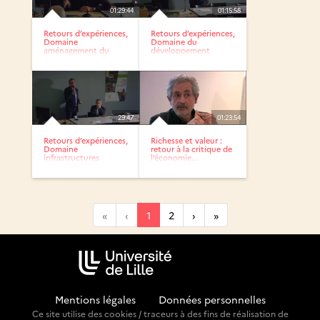
01:29:44
01:15:58
Retours d’expériences,
Retours d’expériences,
Domaine
Domaine du
aménagement du
développement
territoire et...
économique /...
29:47
01:23:54
Retours d’expériences,
Richesse et valeur :
Domaine
retour à la critique de
infrastructures
l’économie...
routières /...
«
‹
1
2
›
»
Mentions légales
-
Données personnelles
Ce site utilise des cookies / traceurs à des fins de réalisation de