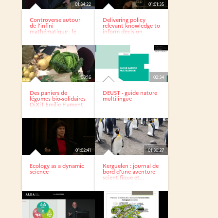
01:34:22
01:01:35
Controverse autour
Delivering policy
de l'infini
relevant knowledge to
mathématique : le
inform decision
multivers...
making
03:16
02:34
Des paniers de
DEUST - guide nature
légumes bio-solidaires
multilingue
DiXiT Emilie Flament
01:02:41
01:30:27
Ecology as a dynamic
Kerguelen : journal de
science
bord d’une aventure
scientifique et...