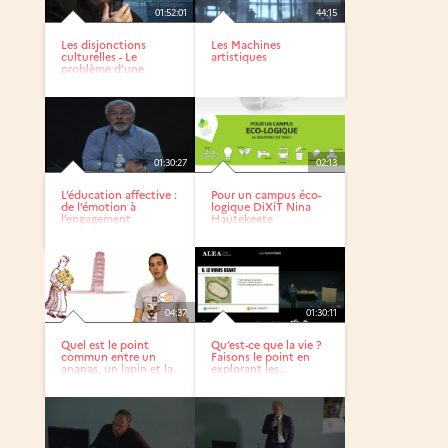
01:52:01
44:15
Les disjonctions
Les Machines
culturelles - Le
artistiques
problème d’une
culture...
01:30:27
02:13
L’éducation affective :
Pour un campus éco-
de l’émotion à
logique DiXiT Nina
l’engagement
Hautekeete
04:37
01:30:11
Quel est le point
Qu’est-ce que la vie ?
commun entre un
Faisons le point en
ananas, un lapin et la
explorant les...
tour...