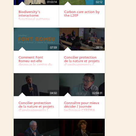
01:03:14
02:12
Biodiversity’s
Carbon care action by
interactome:
the L2EP
functional patterns
in...
07:59
08:13
Comment Font
Concilier protection
Romeu est-elle
de la nature et projets
devenue le centre du
d’aménagements /...
monde ?
04:50
02:04:31
Concilier protection
Connaître pour mieux
de la nature et projets
décider / Journée
d’aménagements /...
technique CEREMA