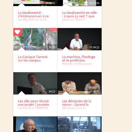
01:46:12
01:35:56
La biodiversité :
La biodiversité en ville
s’intéresse-t-on à ce
: à quoi ça sert ? que
qu’elle fait ou à ce...
peut-on faire ?
10:30
01:34:22
La Cacique Tanoné
La machine, l’horloge
sur les campus
et le prolétaire.
Progrès techniques
et...
34:22
01:40:01
Les clés pour réussir
Les déraisons de la
son projet / Journée
raison - Quand la
technique CEREMA
déraison sert la
science