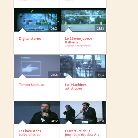
26:03
28:53
Digital stories
Le 23ème joueur-
Ballon à
comportements
29:05
44:15
Tempo Scaduto
Les Machines
artistiques
31:22
07:08
Les industries
Ouverture de la
culturelles et
journée d’études: Art,