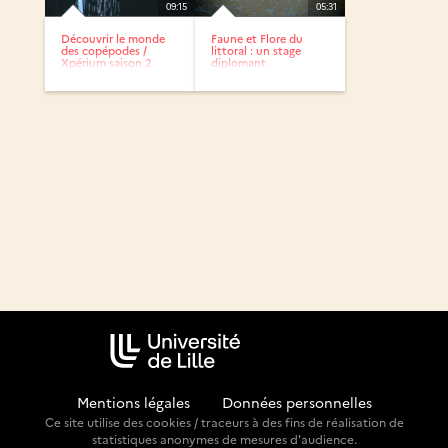
09:15
05:31
Découvrir le monde
Faune et Flore du
des copépodes /
littoral : un stage
Xpérium saison 2
diplomant
Mentions légales
-
Données personnelles
Ce site utilise des cookies / traceurs à des fins de réalisation de
statistiques anonymes de mesures d'audience.