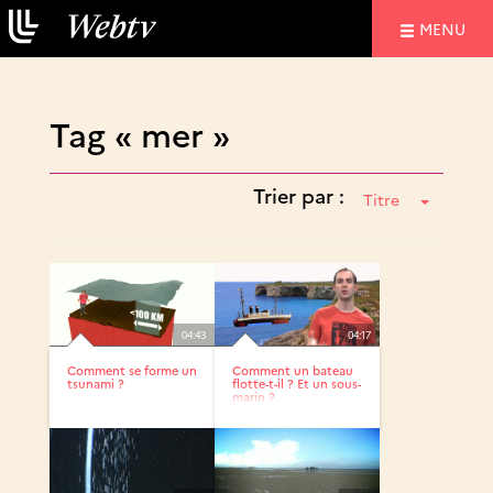
NAVIGATIO
MENU
Tag « mer »
Trier par :
Titre
04:43
04:17
Comment se forme un
Comment un bateau
tsunami ?
flotte-t-il ? Et un sous-
marin ?