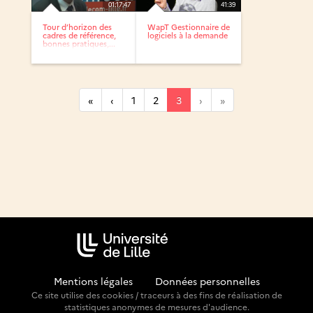
01:17:47
41:39
Tour d’horizon des
WapT Gestionnaire de
cadres de référence,
logiciels à la demande
bonnes pratiques,...
«
‹
1
2
3
›
»
Mentions légales
-
Données personnelles
Ce site utilise des cookies / traceurs à des fins de réalisation de
statistiques anonymes de mesures d'audience.