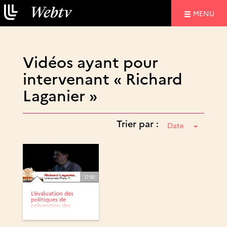
NAVIGATIO
MENU
Vidéos ayant pour
intervenant « Richard
Laganier »
Trier par :
Date
17:00
L’évaluation des
politiques de
prévention des
risques...