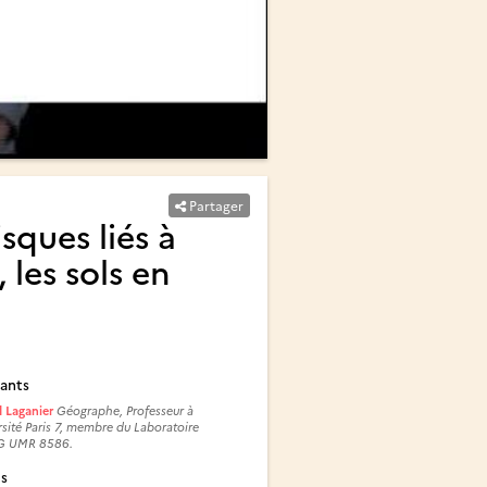
Partager
sques liés à
, les sols en
ants
d Laganier
Géographe, Professeur à
rsité Paris 7, membre du Laboratoire
G UMR 8586.
és