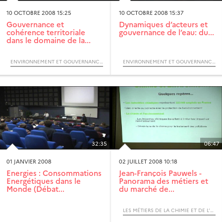
10 OCTOBRE 2008 15:25
10 OCTOBRE 2008 15:37
Gouvernance et
Dynamiques d’acteurs et
cohérence territoriale
gouvernance de l’eau: du...
dans le domaine de la...
ENVIRONNEMENT ET GOUVERNANCE DES TERRITOIRES (COLLOQUE)
ENVIRONNEMENT ET GOUVERNANCE DES TERRITOIRES (COLLOQUE)
32:35
06:47
01 JANVIER 2008
02 JUILLET 2008 10:18
Energies : Consommations
Jean-François Pauwels -
Energétiques dans le
Panorama des métiers et
Monde (Débat...
du marché de...
LES MÉTIERS DE LA CHIMIE ET DE L’ENVIRONNEMENT (TABLE RONDE) - SUAIO