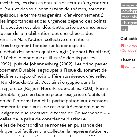
uvelables, les risques naturels et ceux qu’engendrent
énergie 
 de l’eau, et des sols, sont autant de thèmes, souvent
développ
upés sous le terme très général d’environnement £
technolo
 des importances et des urgences dépend des points
changeme
s la question est abordée. Cette prise de conscience
sig
moteur de la mobilisation des chercheurs, des
Collecti
yens ». « Mais l’action collective en matière
 très largement fondée sur le concept de
Environ
(Colloque
 début des années quatre-vingts (rapport Bruntland)
à l’échelle mondiale et illustrée depuis par les
Thémat
1992), puis de Johannesburg (2002). Les principes et
Recher
pement Durable, regroupés à l’issue du sommet de
éclinent aujourd’hui à différents niveaux d’échelle,
 Nord-Pas-de-Calais s’est ainsi engagée dans la
t régionaux (Région Nord-Pas-de-Calais, 2003). Parmi
urable figure en bonne place l’exigence d’outils et
on de l’information et la participation aux décisions
 démocratie mais aussi de rationalité économique et
te exigence que recouvre le terme de Gouvernance ». «
 celles de la prise de conscience du risque
elles de l’extraordinaire montée en puissance des
que, qui facilitent la collecte, la représentation et
e, d’une information de plus en plus diversifiée et