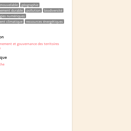
renouvelable
géographie
ement durable
pollution
biodiversité
gies numériques
nt climatique
ressources énergétiques
on
nement et gouvernance des territoires
)
ique
che