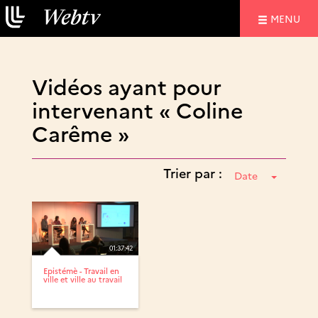
NAVIGATIO
MENU
Vidéos ayant pour
intervenant « Coline
Carême »
Trier par :
Date
01:37:42
Epistémè - Travail en
ville et ville au travail